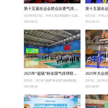
第十五届全运会群众比赛气排球
第十五届全
2025年8月25日，中华人民共和国第十五届运
8月24日，中华
项目决赛圆满落幕
项目决赛产
动会群众比赛气排球项目决赛在广东省台山
众比赛气排球项
2025-08-25
2025-08-24
圆满落幕。福建队表现最为出色，包揽了男
育馆结束半决赛
子中年组、女子中年组及男女混合组三项冠
伍全部产生。
军。其他组别方面，湖南队夺得男子青年组
冠军，吉林队收获女子青年组冠军；山东队
和浙江队分别在男子老将组和女子老将组中
夺魁。
2025年“超级”杯全国气排球联赛
2025年大
8月9日，2025年“超级”杯全国气排球联赛(东
8月3日，2025
(东北赛区)在长春开赛
八届业余排
北赛区)在吉林省长春市工人体育馆开赛。本
届业余排球精英
2025-08-09
2025-08-04
幕
次赛事由国家体育总局排球运动管理中心、
滨市落下帷幕。上
中国排球协会、吉林省体育局主办，长春市
分获男子组和女
体育局、吉林省气排球运动协会承办。
体育总局排球运