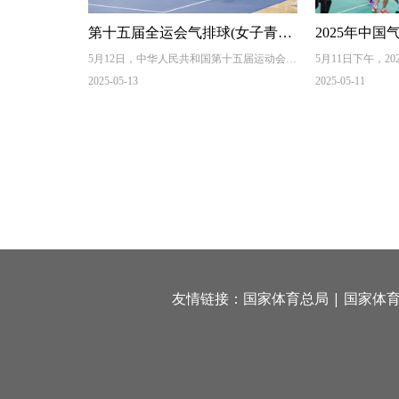
第十五届全运会气排球(女子青年
2025年中
5月12日，中华人民共和国第十五届运动会群
5月11日下午，2
组)预赛收官 七支晋级队伍出炉
区)落下帷幕
众比赛气排球项目(女子青年组)预赛在吉林
部赛区)在青岛国
2025-05-13
2025-05-11
省长春市落下帷幕，吉林、四川、湖南、辽
幕。经过两天93
宁、浙江、江苏、山东等七支队伍晋级决赛
别的三甲队伍全
阶段。吉林、四川、湖南分列本次预赛的前
三名。
友情链接：
国家体育总局
|
国家体