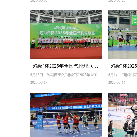
赛(南部赛区)在福建省漳州市长泰文体中心
区)在福建省漳州
2025-06-30
2025-06-28
落下帷幕。福建男子青年队和福州市排球协
赛事由国家体育
会队分获男女青年组冠军，长泰气排球队和
国排球协会主办
福建女子中年队分获男女中年组冠军，全运
长泰区文化体育
会福建混合队获得混合组冠军。
“超级”杯2025年全国气排球联赛
“超级”杯20
6月15日，为期两天的“超级”杯2025年全国气
6月14， “超级”
(东南赛区)落幕
(东南赛区)开
排球联赛(东南赛区)在江苏省连云港市海州
南赛区）在江苏
2025-06-17
2025-06-14
区体育馆落下帷幕。长泰气排球队和胜利油
幕。本次赛事由
田队分获男女青年组第一名，江阴排球协会
中心、中国排球
队和江苏港利集团分获男女中年组第一名，
局、海州区人民
济南缘泉俱乐部队获得混合组第一名。