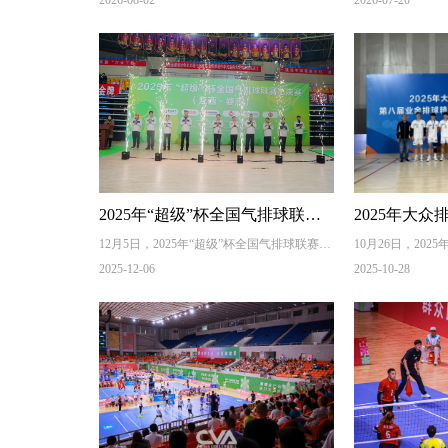
2026-08-02
2026-07-20
体育馆隆重举行。来自日本、澳大利亚、新
西兰、俄罗斯、加拿大等11个国家及地区共
44支代表队、430名运动员齐聚绍兴，开启为
期3天的国际气排球盛会。
2025年“超级”杯全国气排球联赛
2025年大
12月5日，2025年“超级”杯全国气排球联赛总
10月26日，20
总决赛在婺源启幕
八届业余排
决赛在江西省婺源县体育中心开赛。作为中
八届业余排球精
2025-12-06
2025-10-28
幕
国气排球运动诞生41周年的重要赛事，本次
市海门体育中心落
总决赛由国家体育总局排球运动管理中心、
队分别夺得男子
中国排球协会主办，江西省气排球运动协
会、婺源县人民政府承办。