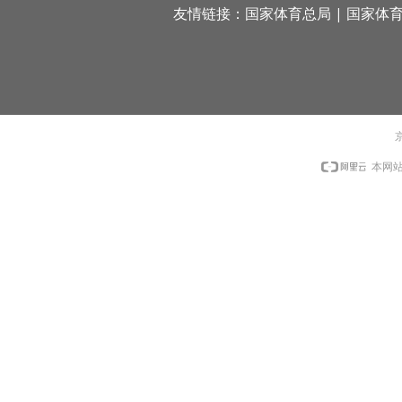
友情链接：
国家体育总局
|
国家体
京
本网站