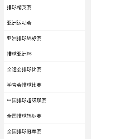
排球精英赛
亚洲运动会
亚洲排球锦标赛
排球亚洲杯
全运会排球比赛
学青会排球比赛
中国排球超级联赛
全国排球锦标赛
全国排球冠军赛