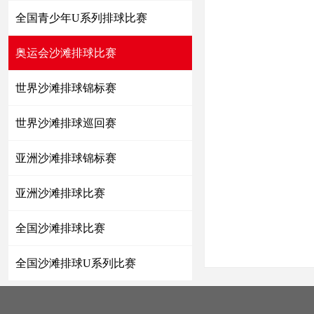
全国青少年U系列排球比赛
奥运会沙滩排球比赛
世界沙滩排球锦标赛
世界沙滩排球巡回赛
亚洲沙滩排球锦标赛
亚洲沙滩排球比赛
全国沙滩排球比赛
全国沙滩排球U系列比赛