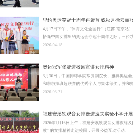
里约奥运夺冠十周年再聚首 魏秋月徐云丽
4月17日下午，“体育文化全国行”（江苏·南京
恰逢中国女排里约奥运会夺冠十周年之际，三位
们面对面交流，共同传递女排精神的温暖与力量
2026-04-18
奥运冠军张娜进校园宣讲女排精神
3月30日，中国排球学院常务副院长、雅典奥运
和啦啦操班超联赛的优秀个人与集体颁奖，并和
拼搏、永不言弃的女排精神。
2026-03-31
福建安溪铁观音女排走进逸夫实验小学开展
2026年1月16日上午，福建安溪铁观音女排教练
败” 的女排精神走进校园，开展公益互动活动.