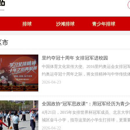
排球
沙滩排球
青少年排球
区市
里约夺冠十周年 女排冠军进校园
中国体育文化宣传大使、2016里约奥运会女排冠
约奥运夺冠十周年之际，将女排精神与中华传统
育文化盛宴。
2026-04-23
全国政协“冠军思政课”：用冠军经历为青少
4月21日，2015年女排世界杯冠军成员、北京
城区奋斗小学，指导这里的小学生打排球，更重
2026-04-22