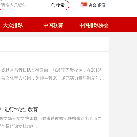
协会邮箱
끠
搜索
大众排球
中国联赛
中国排球协会
军魏秋月与昔日队友徐云丽、张常宁齐聚校园，在2016里
体育文化带入校园，为师生带来一场充满力量与温度的体
年进行“抗挫”教育
大学医学部人文学院体育与健康系教师沈静思来到北京市西
要的是传递女排精神。