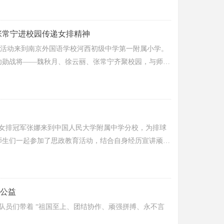
张常宁进校园传递女排精神
站）活动来到南京外国语学校河西初级中学第一附属小学。
功勋战将——魏秋月、徐云丽、张常宁齐聚校园，与师生
。
会女排冠军张娜来到中国人民大学附属中学分校，为排球
师生们一起参加了思政教育活动，结合自身经历宣讲顽强
公益
及队员们带着 “祖国至上、团结协作、顽强拼搏、永不言