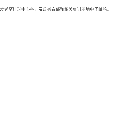
公章发送至排球中心科训及反兴奋部和相关集训基地电子邮箱。