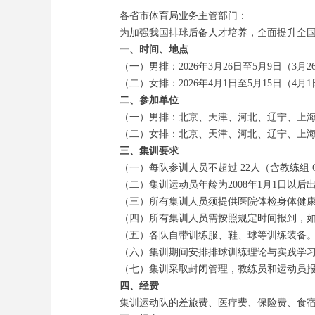
各省市体育局业务主管部门：
为加强我国排球后备人才培养，全面提升全国青
一、时间、地点
（一）男排：2026年3月26日至5月9日（3月
（二）女排：2026年4月1日至5月15日（4月
二、参加单位
（一）男排：北京、天津、河北、辽宁、上海
（二）女排：北京、天津、河北、辽宁、上海
三、集训要求
（一）每队参训人员不超过 22人（含教练组 6
（二）集训运动员年龄为2008年1月1日以后
（三）所有集训人员须提供医院体检身体健康
（四）所有集训人员需按照规定时间报到，如
（五）各队自带训练服、鞋、球等训练装备
（六）集训期间安排排球训练理论与实践学习
（七）集训采取封闭管理，教练员和运动员报
四、经费
集训运动队的差旅费、医疗费、保险费、食宿费（