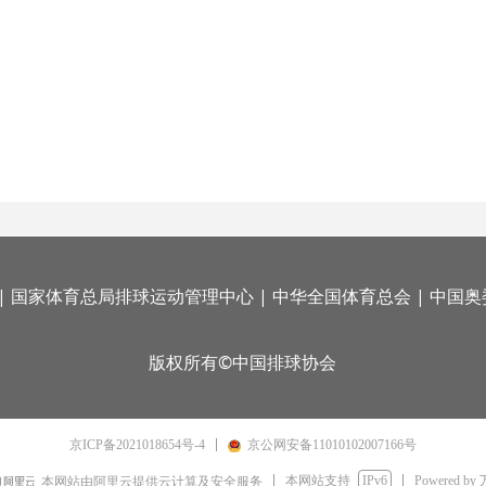
|
国家体育总局排球运动管理中心
|
中华全国体育总会
|
中国奥
版权所有©中国排球协会
京ICP备2021018654号-4
京公网安备11010102007166号
本网站支持
IPv6
Powered by
本网站由阿里云提供云计算及安全服务