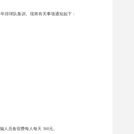
青年排球队集训。现将有关事项通知如下：
人员食宿费每人每天 360元。