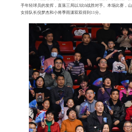
手年轻球员的发挥，直落三局以3比0战胜对手。本场比赛，山
女排队长倪梦杰和小将季雨潇双双得到11分。