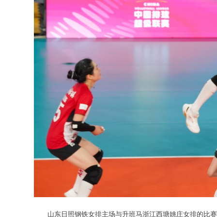
山东日照钢铁女排主场与升班马浙江西塘姚庄女排的比赛