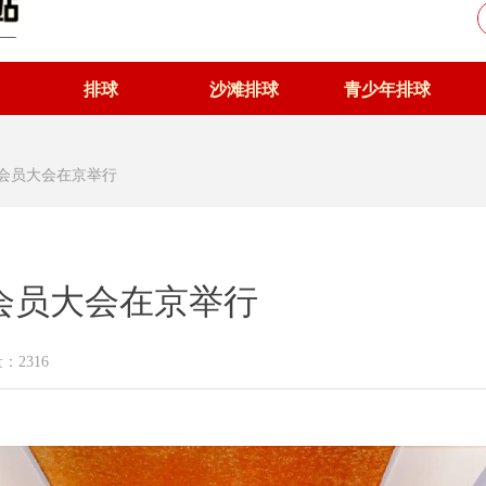
排球
沙滩排球
青少年排球
会员大会在京举行
会员大会在京举行
量：
2316