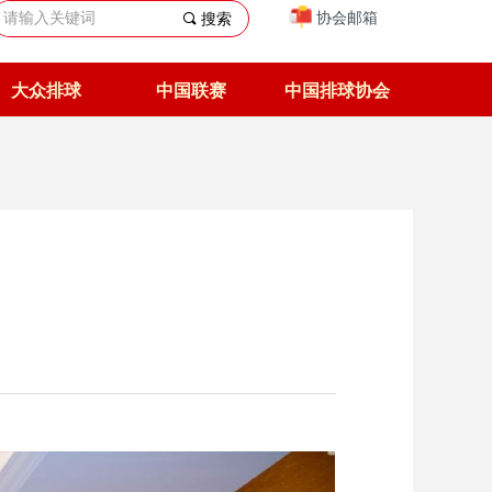
协会邮箱
끠
搜索
大众排球
中国联赛
中国排球协会