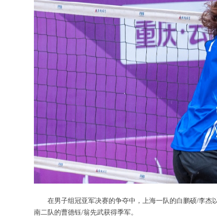
在男子组冠亚军决赛的争夺中，上海一队的白鹏硕/李杰以2
南二队的曹德钰/翁先武获得季军。