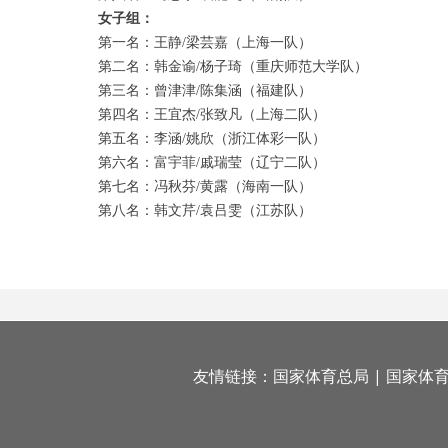
女子组：
第一名：王静/梁芸嘉（上海一队）
第二名：韩金谕/杨子琦（重庆师范大学队）
第三名：曾津津/陈集涵（福建队）
第四名：王宜杰/张致凡（上海二队）
第五名：李涵/姚欣（浙江体彩一队）
第六名：富宇菲/戚瑞莹（辽宁二队）
第七名：冯秋芬/黄露（海南一队）
第八名：韩文芹/袁吕雯（江苏队）
友情链接：
国家体育总局
|
国家体