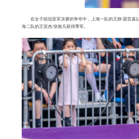
在女子组冠亚军决赛的争夺中，上海一队的王静/梁芸嘉以2
海二队的王宜杰/张致凡获得季军。