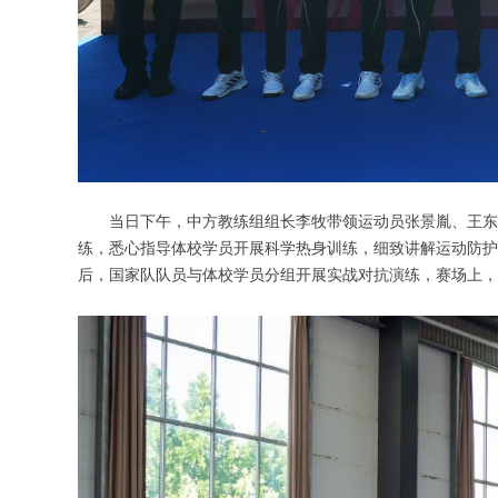
当日下午，中方教练组组长李牧带领运动员张景胤、王东宸
练，悉心指导体校学员开展科学热身训练，细致讲解运动防护
后，国家队队员与体校学员分组开展实战对抗演练，赛场上，