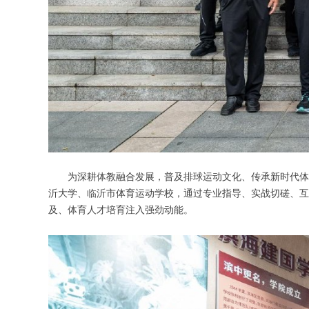
为深耕体教融合发展，普及排球运动文化、传承新时代体育精
沂大学、临沂市体育运动学校，通过专业指导、实战切磋、互
及、体育人才培育注入强劲动能。