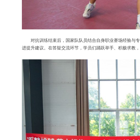
对抗训练结束后，国家队队员结合自身职业赛场经验与专业
进提升建议。在答疑交流环节，学员们踊跃举手、积极求教，