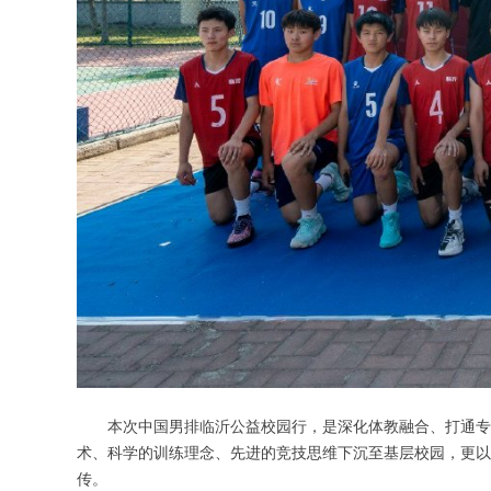
本次中国男排临沂公益校园行，是深化体教融合、打通专业
术、科学的训练理念、先进的竞技思维下沉至基层校园，更以
传。