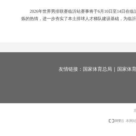
2026年世界男排联赛临沂站赛事将于6月10日至14日
炼的热情，进一步夯实了本土排球人才梯队建设基础，为临沂
友情链接：
国家体育总局
|
国家体
京
本网站