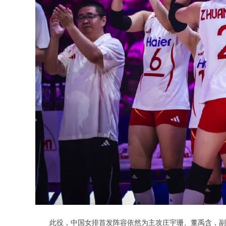
此役，中国女排首发阵容依然为主攻庄宇珊、董禹含，副攻