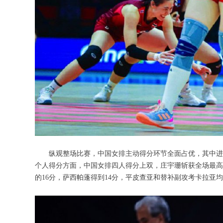
纵观整场比赛，中国女排主动得分环节全面占优，其中进攻得分
个人得分方面，中国女排四人得分上双，庄宇珊斩获全场最高的
的16分，萨西帕蓬得到14分，平皮查亚和替补副攻考卡拉亚均