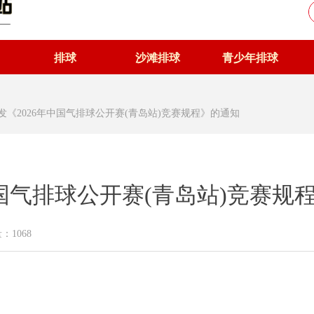
排球
沙滩排球
青少年排球
发《2026年中国气排球公开赛(青岛站)竞赛规程》的通知
中国气排球公开赛(青岛站)竞赛规
量：
1068