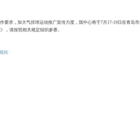
作要求，加大气排球运动推广宣传力度，我中心将于7月17-19日在青岛市
程》，请按照相关规定组织参赛。
赛规程