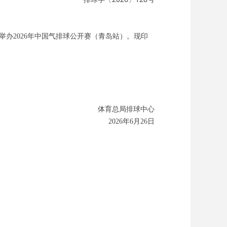
举办2026年中国气排球公开赛（青岛站）。现印
体育总局排球中心
2026年6月26日