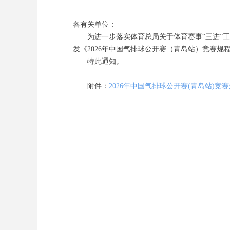
各有关单位：
为进一步落实体育总局关于体育赛事“三进”工
发《2026年中国气排球公开赛（青岛站）竞赛规
特此通知。
附件：
2026年中国气排球公开赛(青岛站)竞