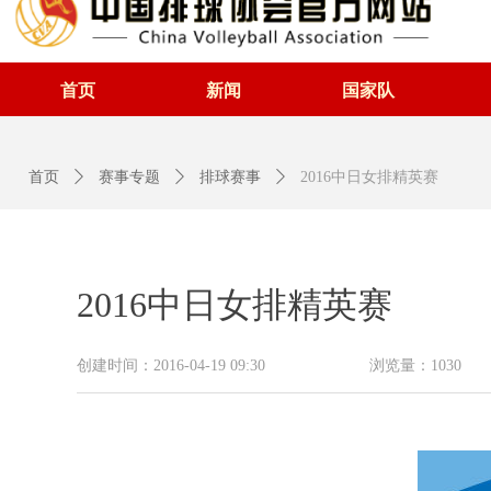
首页
新闻
国家队
首页
ꄲ
赛事专题
ꄲ
排球赛事
ꄲ
2016中日女排精英赛
2016中日女排精英赛
创建时间：
2016-04-19
09:30
浏览量：
1030