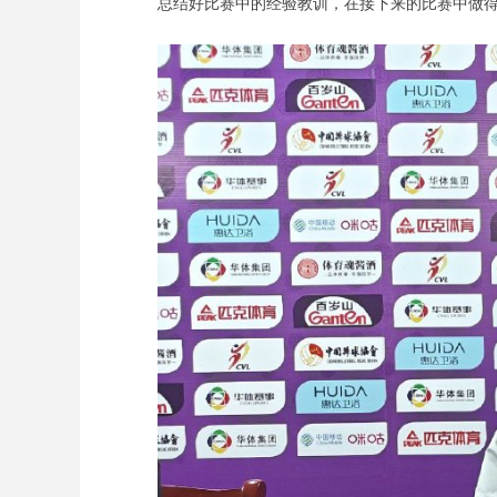
总结好比赛中的经验教训，在接下来的比赛中做