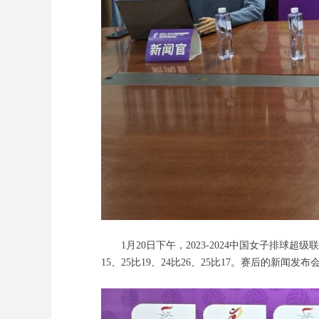
1月20日下午，2023-2024中国女子排球超
15、25比19、24比26、25比17。赛后的新