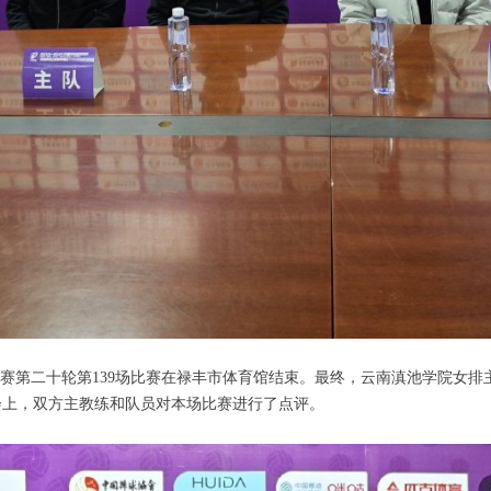
级联赛第二十轮第139场比赛在禄丰市体育馆结束。最终，云南滇池学院女排
闻发布会上，双方主教练和队员对本场比赛进行了点评。