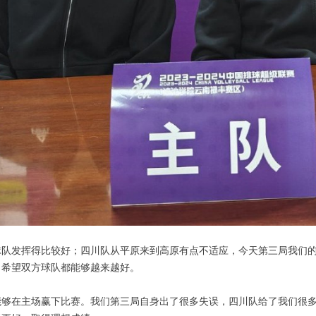
发挥得比较好；四川队从平原来到高原有点不适应，今天第三局我们的
，希望双方球队都能够越来越好。
在主场赢下比赛。我们第三局自身出了很多失误，四川队给了我们很多