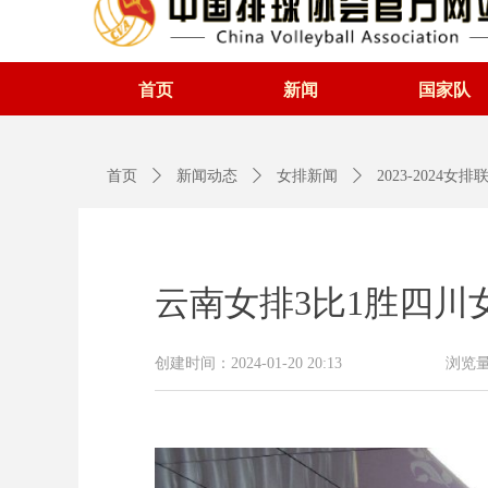
首页
新闻
国家队
首页
ꄲ
新闻动态
ꄲ
女排新闻
ꄲ
2023-2024女
云南女排3比1胜四川
创建时间：
2024-01-20
20:13
浏览