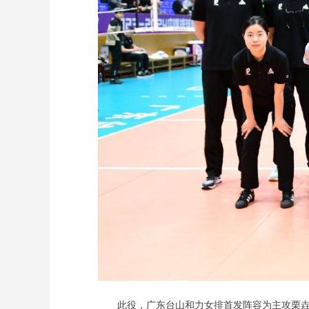
此役，广东台山和力女排首发阵容为主攻栗垚、