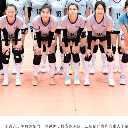
王逸凡，副攻陈怡君、张凤媚，接应陈佩妍、二传郁佳睿和自由人王敏