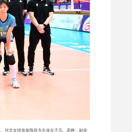
。河北女排首发阵容为主攻左子凡、高铮，副攻