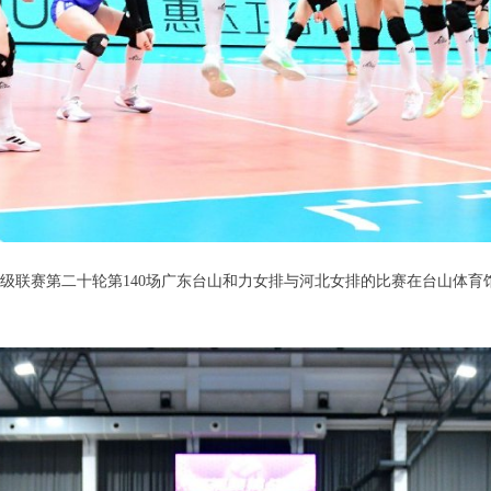
子排球超级联赛第二十轮第140场广东台山和力女排与河北女排的比赛在台山体