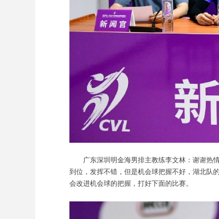
广东深圳明金海男排主教练李文林：谢谢热情的
到位，发挥不错，但是机会球把握不好，湖北队
会改进机会球的把握，打好下面的比赛。