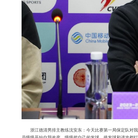
浙江德清男排主教练沈安东：今天比赛第一局保定队对我们
员慢慢开始自我改变，慢慢把自己的发球、接发球和进攻都打