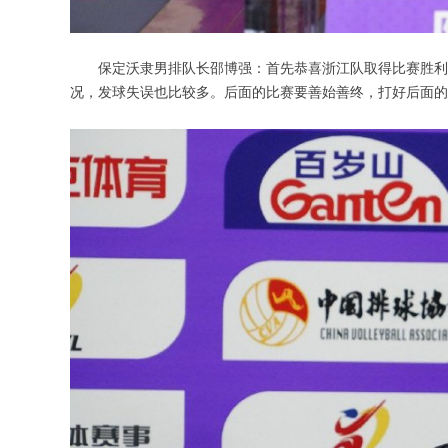
保定沃隶男排队长邵博强：首先恭喜浙江队取得比赛胜利。
况，发球失误也比较多。后面的比赛要善始善终，打好后面的