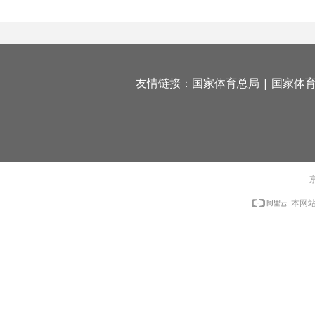
友情链接：
国家体育总局
|
国家体
京
本网站