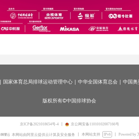
|
国家体育总局排球运动管理中心
|
中华全国体育总会
|
中国奥
版权所有©中国排球协会
京ICP备2021018654号-4
京公网安备11010102007166号
本网站支持
IPv6
Powered by
本网站由阿里云提供云计算及安全服务