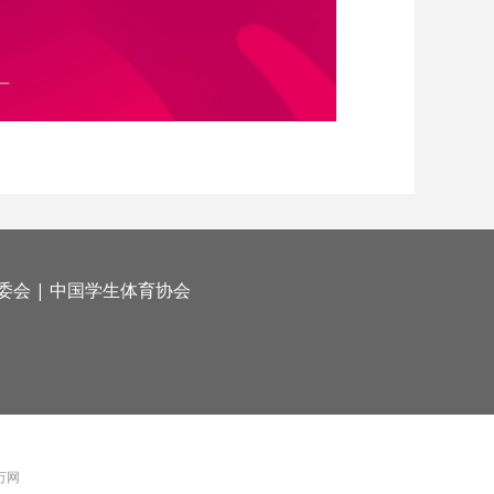
委会
|
中国学生体育协会
 万网