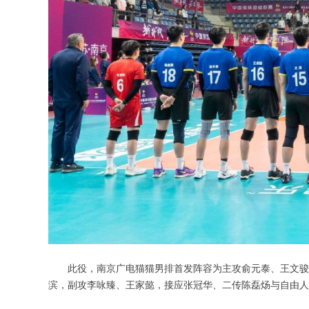
此役，南京广电猫猫男排首发阵容为主攻俞元泰、王文骏，
滨，副攻李咏臻、王家懿，接应张冠华、二传陈磊炀与自由人