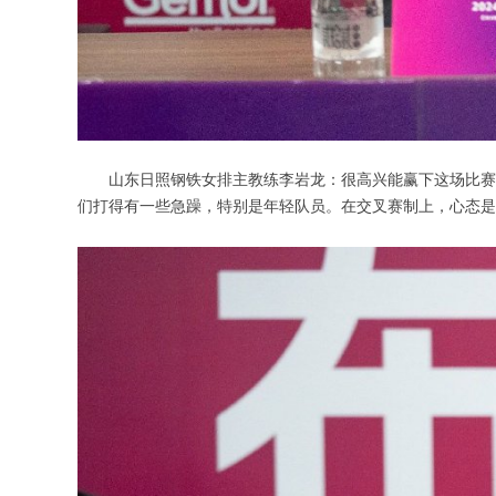
山东日照钢铁女排主教练李岩龙：很高兴能赢下这场比赛，
们打得有一些急躁，特别是年轻队员。在交叉赛制上，心态是