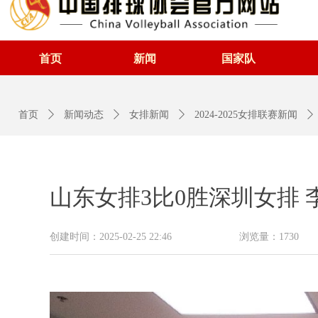
首页
新闻
国家队
首页
ꄲ
新闻动态
ꄲ
女排新闻
ꄲ
2024-2025女排联赛新闻
ꄲ
山东女排3比0胜深圳女排
创建时间：
2025-02-25
22:46
浏览量：
1730