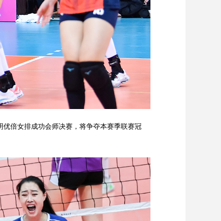
明优倍女排成功会师决赛，将争夺本赛季联赛冠