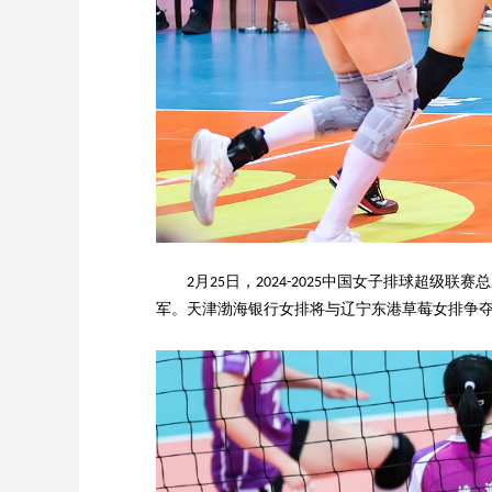
月
日，
中国女子排球超级联赛总
2
25
2024-2025
军。天津渤海银行女排将与辽宁东港草莓女排争