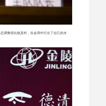
态调整得比较及时，在金局中打出了自己的水