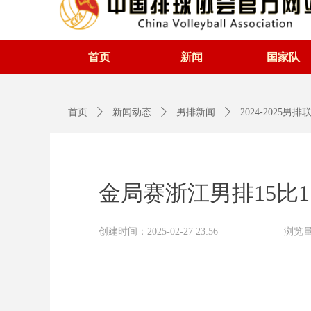
首页
新闻
国家队
首页
ꄲ
新闻动态
ꄲ
男排新闻
ꄲ
2024-2025男
金局赛浙江男排15比
创建时间：
2025-02-27
23:56
浏览