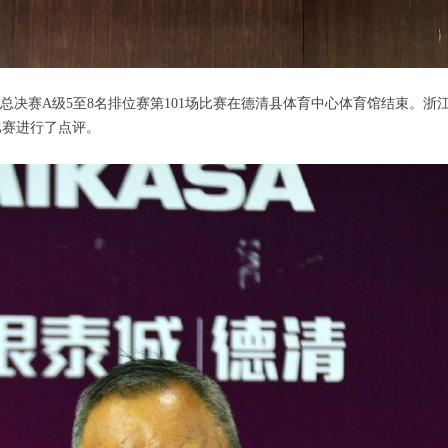
联赛总决赛A级5至8名排位赛第101场比赛在德清县体育中心体育馆结束。
比赛进行了点评。