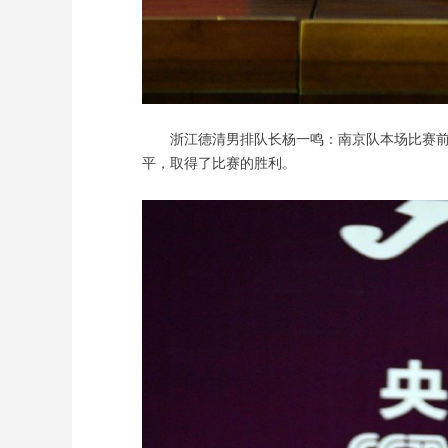
浙江德清男排队长杨一鸣：南京队本场比赛前半
平，取得了比赛的胜利。