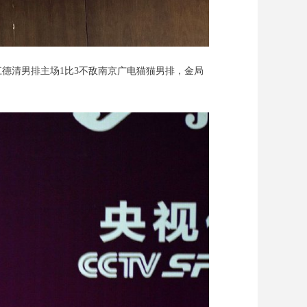
浙江德清男排主场1比3不敌南京广电猫猫男排，金局