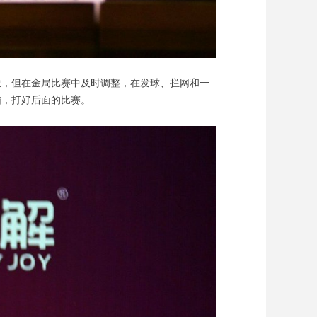
，但在金局比赛中及时调整，在发球、拦网和一
结，打好后面的比赛。