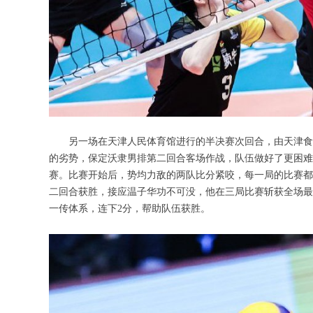
另一场在天津人民体育馆进行的半决赛次回合，由天津食品集
的劣势，保定沃隶男排第二回合客场作战，队伍做好了更困难
赛。比赛开始后，势均力敌的两队比分紧咬，每一局的比赛都
二回合获胜，接应温子华功不可没，他在三局比赛斩获全场最
一传体系，连下2分，帮助队伍获胜。