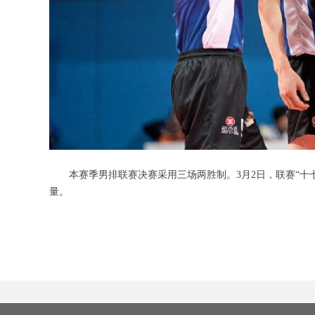
本赛季男排联赛决赛采用三场两胜制。3月2日，联赛“十七
量。