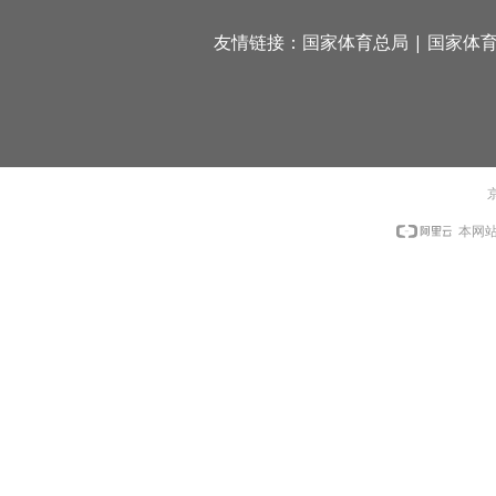
友情链接：
国家体育总局
|
国家体
京
本网站