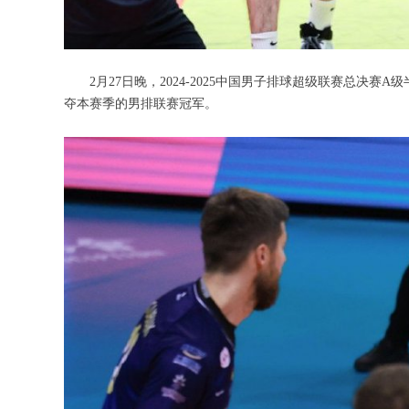
2月27日晚，2024-2025中国男子排球超级联赛总决
夺本赛季的男排联赛冠军。