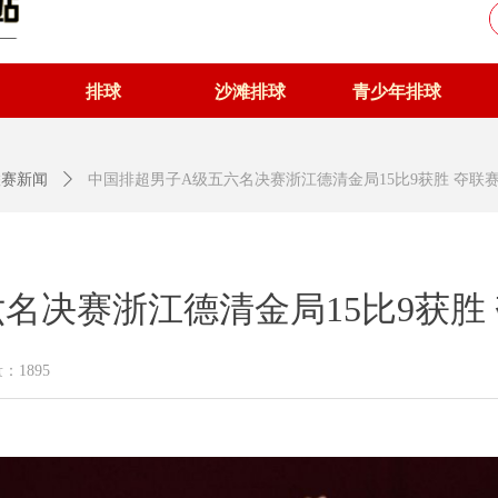
排球
沙滩排球
青少年排球
排联赛新闻
ꄲ
中国排超男子A级五六名决赛浙江德清金局15比9获胜 夺联
名决赛浙江德清金局15比9获胜
量：
1895