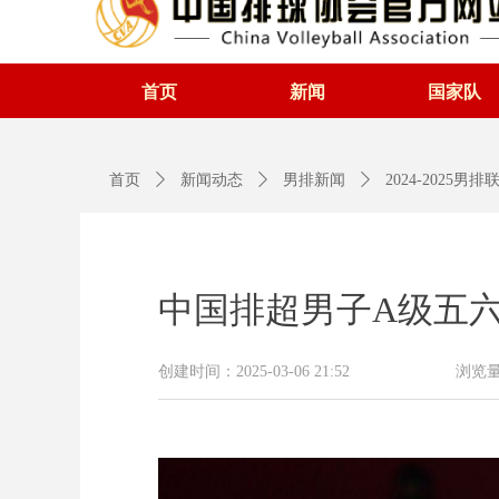
首页
新闻
国家队
首页
ꄲ
新闻动态
ꄲ
男排新闻
ꄲ
2024-2025男
中国排超男子A级五六
创建时间：
2025-03-06
21:52
浏览