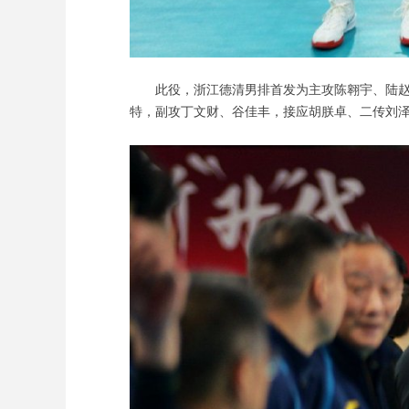
此役，浙江德清男排首发为主攻陈翱宇、陆赵政
特，副攻丁文财、谷佳丰，接应胡朕卓、二传刘