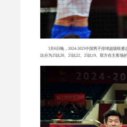
3月6日晚，2024-2025中国男子排球超级
比分为25比20、25比22、25比19。双方在