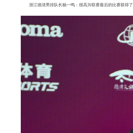
浙江德清男排队长杨一鸣：很高兴联赛最后的比赛获得了