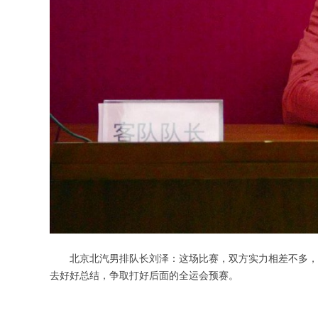
北京北汽男排队长刘泽：这场比赛，双方实力相差不多，北
去好好总结，争取打好后面的全运会预赛。