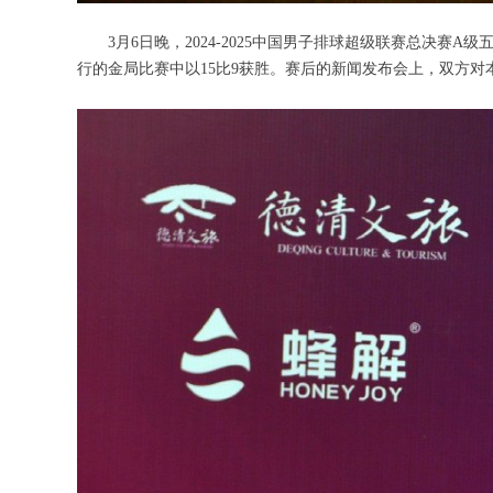
3月6日晚，2024-2025中国男子排球超级联赛总决赛
行的金局比赛中以15比9获胜。赛后的新闻发布会上，双方对