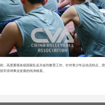
则，高度重视各级国家队反兴奋剂教育工作。针对青少年运动员特点，突出
，筑牢排球事业发展的纯净根基。