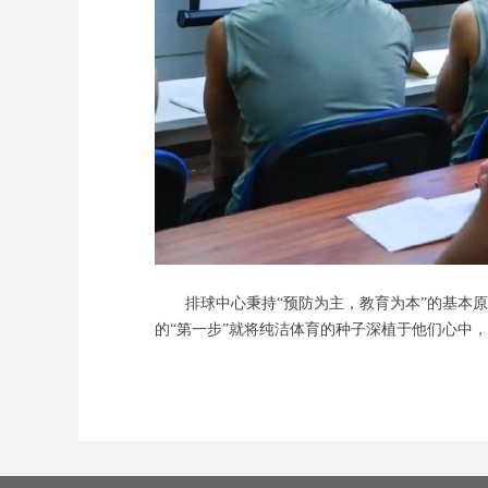
排球中心秉持“预防为主，教育为本”的基本原
的“第一步”就将纯洁体育的种子深植于他们心中