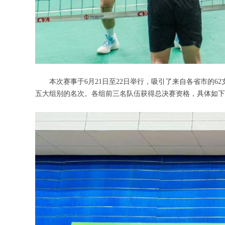
本次赛事于6月21日至22日举行，吸引了来自各省市的62
五大组别的名次。各组前三名队伍获得总决赛资格，具体如下