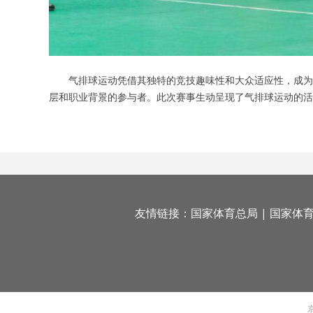
气排球运动凭借其独特的竞技趣味性和大众适应性，成为全
层和职业背景的参与者。此次赛事生动呈现了气排球运动的活
友情链接：
国家体育总局
|
国家体
京