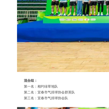
混合组：
第一名：相约绿草地队
第二名：宜春市气排球协会群英队
第三名：宜春市气排球协会队