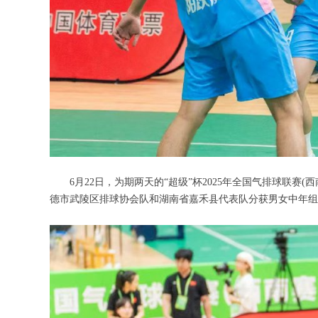
6月22日，为期两天的“超级”杯2025年全国气排球联赛
德市武陵区排球协会队和湖南省嘉禾县代表队分获男女中年组