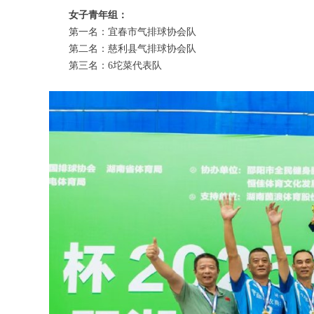
女子青年组：
第一名：宜春市气排球协会队
第二名：慈利县气排球协会队
第三名：6坨菜代表队