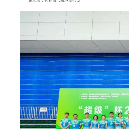
第三名：宜春市气排球协会队