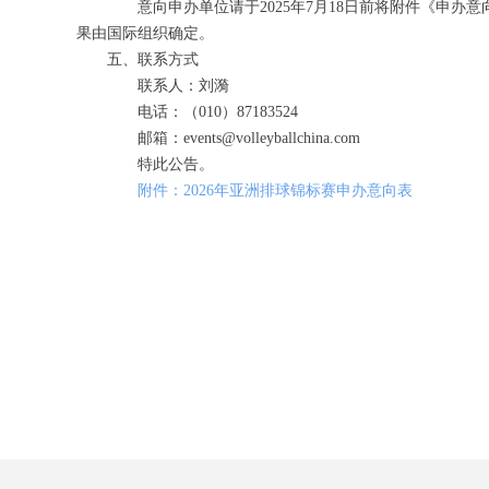
意向申办单位请于2025年7月18日前将附件《申办意
果由国际组织确定。
五、联系方式
联系人：刘漪
电话：（010）87183524
邮箱：events@volleyballchina.com
特此公告。
附件：2026年亚洲排球锦标赛申办意向表