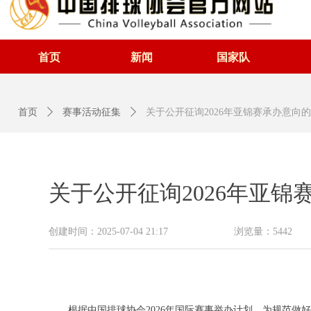
首页
新闻
国家队
首页
ꄲ
赛事活动征集
ꄲ
关于公开征询2026年亚锦赛承办意向
关于公开征询2026年亚锦
创建时间：
2025-07-04
21:17
浏览量：
5442
根据中国排球协会2026年国际赛事举办计划，为规范做好