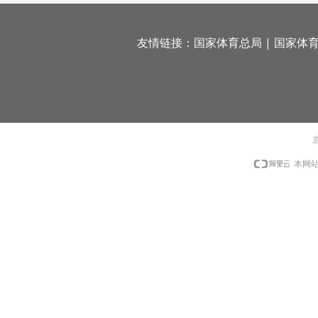
友情链接：
国家体育总局
|
国家体
京
本网站