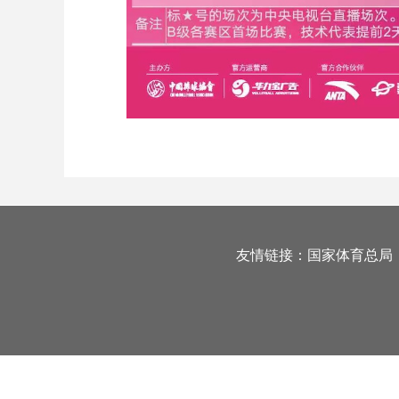
友情链接：
国家体育总局