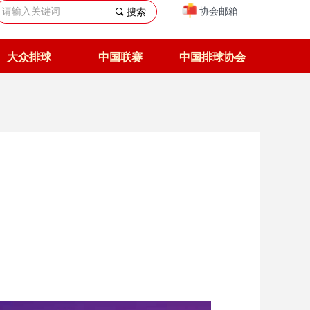
协会邮箱
끠
搜索
大众排球
中国联赛
中国排球协会