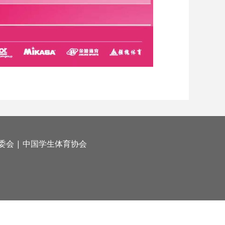
委会
|
中国学生体育协会