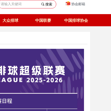
协会邮箱
끠
搜索
大众排球
中国联赛
中国排球协会