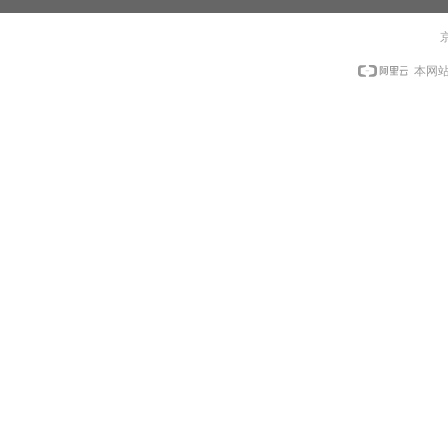
京
本网站