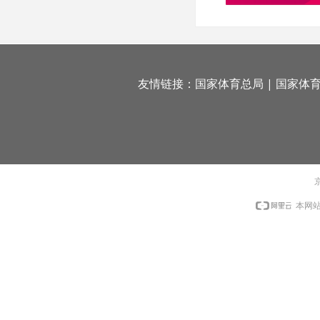
友情链接：
国家体育总局
|
国家体
京
本网站