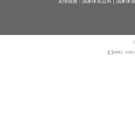
友情链接：
国家体育总局
|
国家体
京
本网站