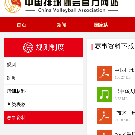
首页
新闻
国家队
规则制度
|
赛事资料下载
规则
中国排球
制度
186.27 KB
培训材料
《中华人
8.33 MB
各类表格
“技术手册
赛事资料
21.38 MB
“技术手