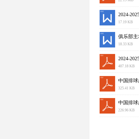
22.15 MB
2024-
17.19 KB
俱乐部主场
18.33 KB
2024-
407.18 KB
中国排球
325.41 KB
中国排球
226.96 KB