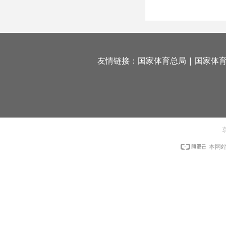
友情链接：
国家体育总局
|
国家体
京
本网站