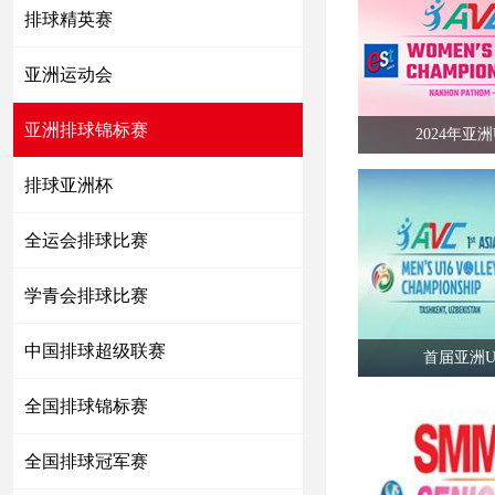
排球精英赛
亚洲运动会
亚洲排球锦标赛
2024年亚
排球亚洲杯
全运会排球比赛
学青会排球比赛
中国排球超级联赛
首届亚洲U
全国排球锦标赛
全国排球冠军赛