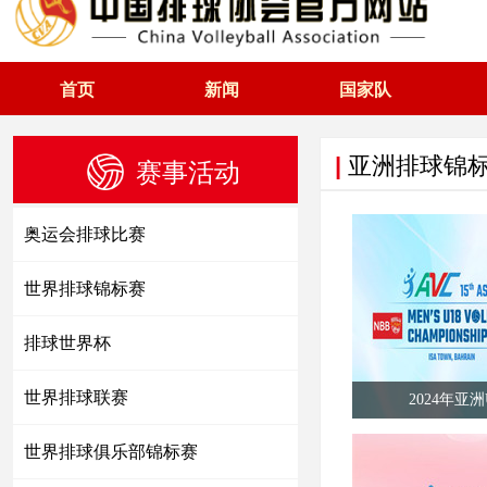
首页
新闻
国家队
|
亚洲排球锦
赛事活动
奥运会排球比赛
世界排球锦标赛
排球世界杯
世界排球联赛
2024年亚
世界排球俱乐部锦标赛