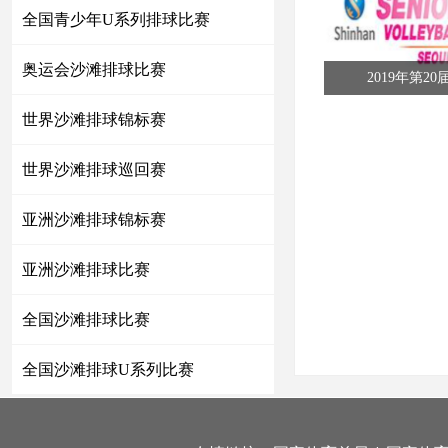
全国青少年U系列排球比赛
奥运会沙滩排球比赛
2019年第2
世界沙滩排球锦标赛
世界沙滩排球巡回赛
亚洲沙滩排球锦标赛
亚洲沙滩排球比赛
全国沙滩排球比赛
全国沙滩排球U系列比赛